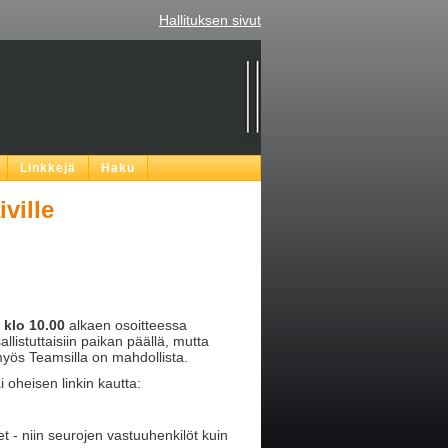
Hallituksen sivut
Linkkejä
Haku
ville
 klo 10.00
alkaen osoitteessa
listuttaisiin paikan päällä, mutta
myös Teamsilla on mahdollista.
i oheisen linkin kautta:
et - niin seurojen vastuuhenkilöt kuin