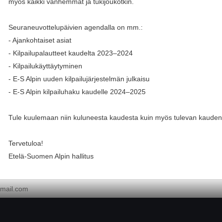
myös kaikki vanhemmat ja tukijoukotkin.
Seuraneuvottelupäivien agendalla on mm.:
- Ajankohtaiset asiat
- Kilpailupalautteet kaudelta 2023–2024
- Kilpailukäyttäytyminen
- E-S Alpin uuden kilpailujärjestelmän julkaisu
- E-S Alpin kilpailuhaku kaudelle 2024–2025
Tule kuulemaan niin kuluneesta kaudesta kuin myös tulevan kauden k
Tervetuloa!
Etelä-Suomen Alpin hallitus
mail.com