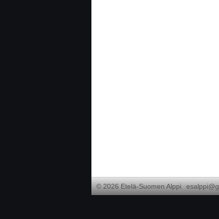
©
2026 Etelä-Suomen Alppi
esalppi@g