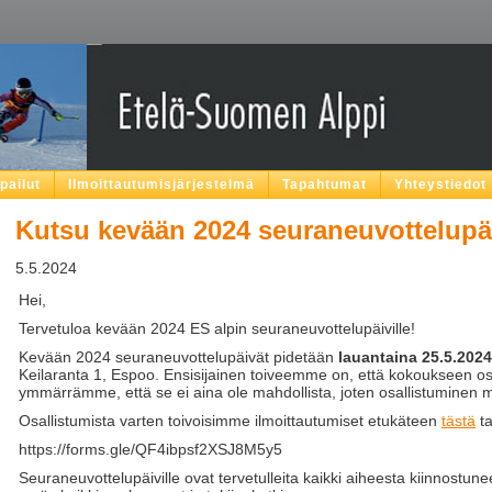
lpailut
Ilmoittautumisjärjestelmä
Tapahtumat
Yhteystiedot
Kutsu kevään 2024 seuraneuvottelupäi
5.5.2024
Hei,
Tervetuloa kevään 2024 ES alpin seuraneuvottelupäiville!
Kevään 2024 seuraneuvottelupäivät pidetään
lauantaina 25.5.2024
Keilaranta 1, Espoo. Ensisijainen toiveemme on, että kokoukseen osal
ymmärrämme, että se ei aina ole mahdollista, joten osallistuminen 
Osallistumista varten toivoisimme ilmoittautumiset etukäteen
tästä
ta
https://forms.gle/QF4ibpsf2XSJ8M5y5
Seuraneuvottelupäiville ovat tervetulleita kaikki aiheesta kiinnostune