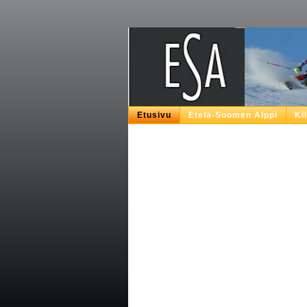
Etusivu
Etelä-Suomen Alppi
Ki