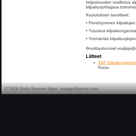
kelpoisuuden osallistua al
kilpailunjohtajana toimimi
Koulutuksen tavoitteet:
• Perehtyminen kilpailuje
• Tutustua kilpailuorganisa
• Ymmärtää kilpailunjärjes
Ilmoittautumiset esalppi
Liitteet
SSF Kilpailunjärjes
Kutsu
©
2026 Etelä-Suomen Alppi
esalppi@gmail.com