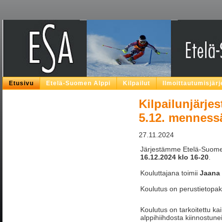
Etusivu
Etelä-Suomen Alppi
Kilpailut
Ilmoittautumisjär
Kilpailunjärje
5.12. menness
27.11.2024
Järjestämme Etelä-Suome
16.12.2024 klo 16-20
.
Kouluttajana toimii
Jaana 
Koulutus on perustietopaket
Koulutus on tarkoitettu kai
alppihiihdosta kiinnostunei