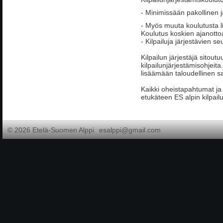
- Minimissään pakollinen jär
- Myös muuta koulutusta li
Koulutus koskien ajanotto
- Kilpailuja järjestävien s
Kilpailun järjestäjä sito
kilpailunjärjestämisohjeita
lisäämään taloudellinen sa
Kaikki oheistapahtumat ja 
etukäteen ES alpin kilpail
©
2026 Etelä-Suomen Alppi
esalppi@gmail.com