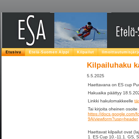
Etusivu
Etelä-Suomen Alppi
Kilpailut
Ilmoittautumisjär
Kilpailuhaku k
5.5.2025
Haettavana on ES cup Puu
Hakuaika päättyy 18.5.202
Linkki hakulomakkeelle
tä
Tai kirjoita oheinen osoite 
https://docs.google.c
9A/viewform?usp=header
Haettavat kilpailut ovat (l
1. ES Cup 10.-11.1. GS, Su