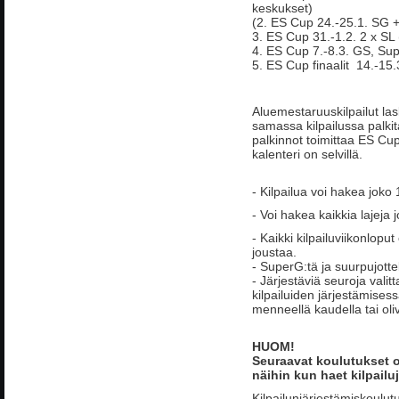
keskukset)
(2. ES Cup 24.-25.1. SG 
3. ES Cup 31.-1.2. 2 x SL 
4. ES Cup 7.-8.3. GS, Sup
5. ES Cup finaalit 14.-15
Aluemestaruuskilpailut lask
samassa kilpailussa palki
palkinnot toimittaa ES Cup
kalenteri on selvillä.
- Kilpailua voi hakea joko 
- Voi hakea kaikkia lajeja j
- Kaikki kilpailuviikonlopu
joustaa.
- SuperG:tä ja suurpujott
- Järjestäviä seuroja vali
kilpailuiden järjestämisess
menneellä kaudella tai oliv
HUOM!
Seuraavat koulutukset ova
näihin kun haet kilpailuj
Kilpailunjärjestämiskoulut