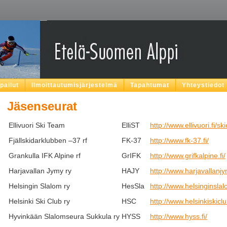
lpailut
Ilmoittautumisjärjestelmä
Tapahtumat
Yhteystiedot
Jäsenseurat
Ellivuori Ski Team
ElliST
http://www.ellivuori.fi/s
Fjällskidarklubben –37 rf
FK-37
http://www.fk-37.fi/
Grankulla IFK Alpine rf
GrIFK
http://www.grifkalpine.fi/
Harjavallan Jymy ry
HAJY
http://www.harjavallanjym
Helsingin Slalom ry
HesSla
http://www.helsinginslalo
Helsinki Ski Club ry
HSC
http://www.helsinkiskiclub
Hyvinkään Slalomseura Sukkula ry
HYSS
http://www.hyss.fi/