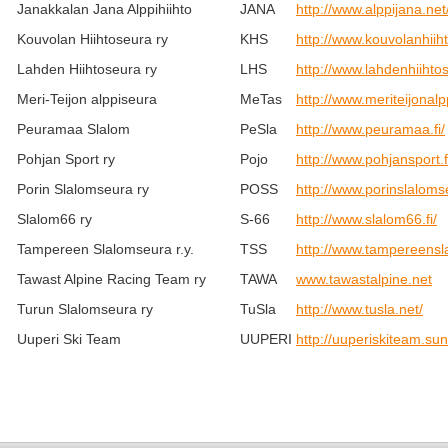
Janakkalan Jana Alppihiihto
JANA
http://www.alppijana.net
Kouvolan Hiihtoseura ry
KHS
http://www.kouvolanhiih
Lahden Hiihtoseura ry
LHS
http://www.lahdenhiihtos
Meri-Teijon alppiseura
MeTas
http://www.meriteijonal
Peuramaa Slalom
PeSla
http://www.peuramaa.fi/
Pohjan Sport ry
Pojo
http://www.pohjansport.f
Porin Slalomseura ry
POSS
http://www.porinslalomse
Slalom66 ry
S-66
http://www.slalom66.fi/
Tampereen Slalomseura r.y.
TSS
http://www.tampereensla
Tawast Alpine Racing Team ry
TAWA
www.tawastalpine.net
Turun Slalomseura ry
TuSla
http://www.tusla.net/
Uuperi Ski Team
UUPERI
http://uuperiskiteam.su