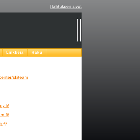
Hallituksen sivut
Linkkejä
Haku
kicenter/skiteam
y.fi/
m.fi/
.fi/