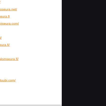
/
toseura.net/
eura.fi
ppiseura.com/
i/
ura.fi/
lomseura.fi/
ntuubi.com/