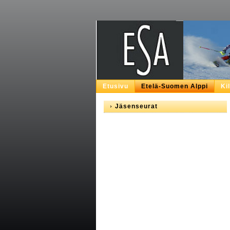
Etusivu
Etelä-Suomen Alppi
Ki
Jäsenseurat