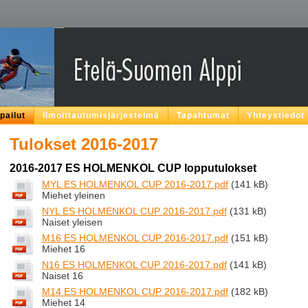
lpailut
Ilmoittautumisjärjestelmä
Tapahtumat
Yhteystiedot
Tulokset 2016-2017
2016-2017 ES HOLMENKOL CUP lopputulokset
MYL ES HOLMENKOL CUP 2016-2017.pdf
(141 kB)
Miehet yleinen
NYL ES HOLMENKOL CUP 2016-2017.pdf
(131 kB)
Naiset yleisen
M16 ES HOLMENKOL CUP 2016-2017.pdf
(151 kB)
Miehet 16
N16 ES HOLMENKOL CUP 2016-2017.pdf
(141 kB)
Naiset 16
M14 ES HOLMENKOL CUP 2016-2017.pdf
(182 kB)
Miehet 14