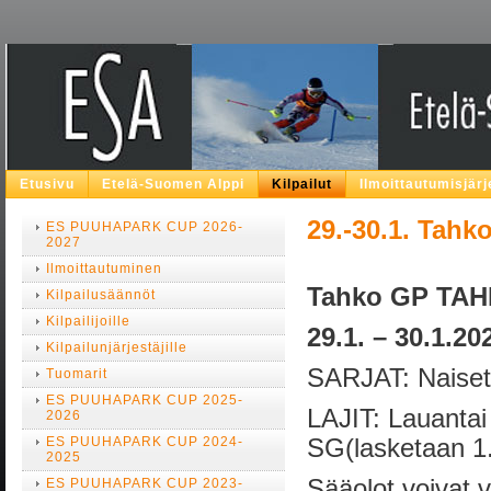
Etusivu
Etelä-Suomen Alppi
Kilpailut
Ilmoittautumisjär
29.-30.1. Tahk
ES PUUHAPARK CUP 2026-
2027
Ilmoittautuminen
Tahko GP TA
Kilpailusäännöt
Kilpailijoille
29.1. – 30.1.20
Kilpailunjärjestäjille
SARJAT: Naiset/
Tuomarit
ES PUUHAPARK CUP 2025-
LAJIT: Lauanta
2026
ES PUUHAPARK CUP 2024-
SG(lasketaan 1.
2025
Sääolot voivat va
ES PUUHAPARK CUP 2023-