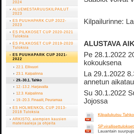
2024
ALUEMESTARUUSKILPAILUT
2023
Kilpailurinne: 
ES PUUHAPARK CUP 2022-
2023
ES PILKKOSET CUP 2020-2021
Tuloksia
ALUSTAVA AI
ES PILKKOSET CUP 2019-2020
Tuloksia
Pe 28.1.2022 2
ES PUUHAPARK CUP 2021-
2022
kokouksena
22.1. Ellivuori
La 29.1.2022 8.
23.1. Kalpalinna
29.-30.1. Tahko
annetun aikatau
12.-13.2. Harjavalta
Su 30.1.2022 Su
12.3. Kalpalinna
Jojossa
19.-20.3. Finaalit, Peuramaa
ES HOLMENKOL CUP 2013-
2018 Tuloksia
Kilpailukutsu Tahk
ARKISTO, aiempien kausien
materiaaleja ja ohjeita
SP.virallisettuloks
Lauantain suurpuj