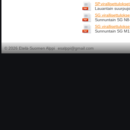
SP.virallisettulok
Lauantain suurpuj
SG.virallisettuloks
Sunnuntain SG N8
SG.virallisettulok
Sunnuntain SG M
©
2026 Etelä-Suomen Alppi
esalppi@gmail.com