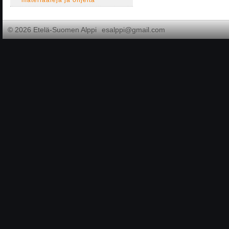
materiaaleja ja ohjeita
©
2026 Etelä-Suomen Alppi
esalppi@gmail.com