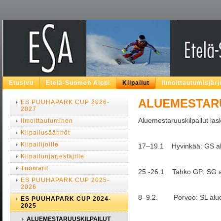
Etusivu
Etelä-Suomen Alppi
Kilpailut
Ilmoittautumisjär
ALUEMESTARU
ES PUUHAPARK CUP 2026-
2027
Aluemestaruuskilpailut la
Ilmoittautuminen
Kilpailusäännöt
Kilpailijoille
17–19.1 Hyvinkää: GS a
Kilpailunjärjestäjille
Tuomarit
25.-26.1 Tahko GP: SG al
ES PUUHAPARK CUP 2025-
2026
8–9.2. Porvoo: SL aluem
ES PUUHAPARK CUP 2024-
2025
ALUEMESTARUUSKILPAILUT