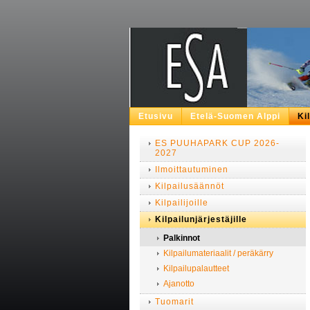
Etusivu
Etelä-Suomen Alppi
Ki
ES PUUHAPARK CUP 2026-
2027
Ilmoittautuminen
Kilpailusäännöt
Kilpailijoille
Kilpailunjärjestäjille
Palkinnot
Kilpailumateriaalit / peräkärry
Kilpailupalautteet
Ajanotto
Tuomarit