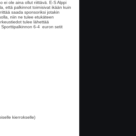
ei ole aina ollut riittävä. E-S Alppi
la, että palkinnot toimisivat ikään kuin
yrittää saada sponsoriksi jotakin
solla, niin ne tulee etukäteen
orkeustiedot tulee lähettää
 Sporttipalkinnon 6-4 euron setit
selle kierrokselle)