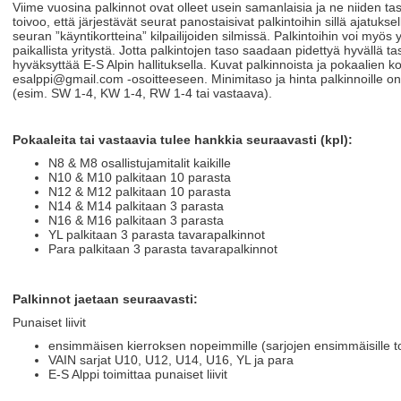
Viime vuosina palkinnot ovat olleet usein samanlaisia ja ne niiden taso 
toivoo, että järjestävät seurat panostaisivat palkintoihin sillä ajatuksel
seuran ”käyntikortteina” kilpailijoiden silmissä. Palkintoihin voi myös 
paikallista yritystä. Jotta palkintojen taso saadaan pidettyä hyvällä ta
hyväksyttää E-S Alpin hallituksella. Kuvat palkinnoista ja pokaalien k
esalppi@gmail.com -osoitteeseen. Minimitaso ja hinta palkinnoille on
(esim. SW 1-4, KW 1-4, RW 1-4 tai vastaava).
Pokaaleita tai vastaavia tulee hankkia seuraavasti (kpl):
N8 & M8 osallistujamitalit kaikille
N10 & M10 palkitaan 10 parasta
N12 & M12 palkitaan 10 parasta
N14 & M14 palkitaan 3 parasta
N16 & M16 palkitaan 3 parasta
YL palkitaan 3 parasta tavarapalkinnot
Para palkitaan 3 parasta tavarapalkinnot
Palkinnot jaetaan seuraavasti:
Punaiset liivit
ensimmäisen kierroksen nopeimmille (sarjojen ensimmäisille toi
VAIN sarjat U10, U12, U14, U16, YL ja para
E-S Alppi toimittaa punaiset liivit