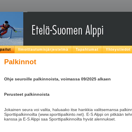
lpailut
Ilmoittautumisjärjestelmä
Tapahtumat
Yhteystiedot
Palkinnot
Ohje seuroille palkinnoista, voimassa 09/2025 alkaen
Perusteet palkinnoista
Jokainen seura voi valita, haluaako itse hankkia valitsemansa palkinn
Sporttipalkinnoilta (www.sporttipalkinto.net). E-S Alppi on pitkään tehny
kanssa ja E-S Alppi saa Sporttipalkinnoilta hyvät alennukset.