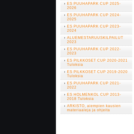
ES PUUHAPARK CUP 2025-
2026
ES PUUHAPARK CUP 2024-
2025
ES PUUHAPARK CUP 2023-
2024
ALUEMESTARUUSKILPAILUT
2023
ES PUUHAPARK CUP 2022-
2023
ES PILKKOSET CUP 2020-2021
Tuloksia
ES PILKKOSET CUP 2019-2020
Tuloksia
ES PUUHAPARK CUP 2021-
2022
ES HOLMENKOL CUP 2013-
2018 Tuloksia
ARKISTO, aiempien kausien
materiaaleja ja ohjeita